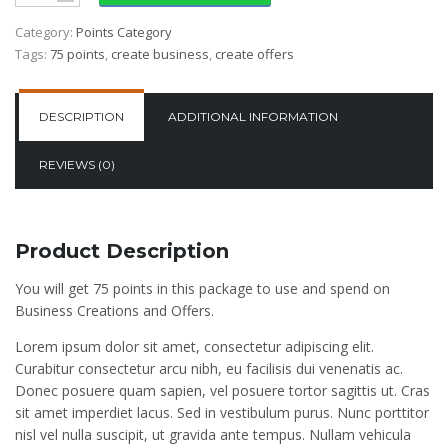
Category:
Points Category
Tags:
75 points
,
create business
,
create offers
DESCRIPTION
ADDITIONAL INFORMATION
REVIEWS (0)
Product Description
You will get 75 points in this package to use and spend on
Business Creations and Offers.
Lorem ipsum dolor sit amet, consectetur adipiscing elit.
Curabitur consectetur arcu nibh, eu facilisis dui venenatis ac.
Donec posuere quam sapien, vel posuere tortor sagittis ut. Cras
sit amet imperdiet lacus. Sed in vestibulum purus. Nunc porttitor
nisl vel nulla suscipit, ut gravida ante tempus. Nullam vehicula