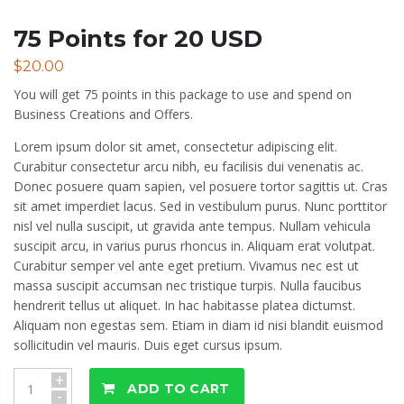
75 Points for 20 USD
$
20.00
You will get 75 points in this package to use and spend on
Business Creations and Offers.
Lorem ipsum dolor sit amet, consectetur adipiscing elit.
Curabitur consectetur arcu nibh, eu facilisis dui venenatis ac.
Donec posuere quam sapien, vel posuere tortor sagittis ut. Cras
sit amet imperdiet lacus. Sed in vestibulum purus. Nunc porttitor
nisl vel nulla suscipit, ut gravida ante tempus. Nullam vehicula
suscipit arcu, in varius purus rhoncus in. Aliquam erat volutpat.
Curabitur semper vel ante eget pretium. Vivamus nec est ut
massa suscipit accumsan nec tristique turpis. Nulla faucibus
hendrerit tellus ut aliquet. In hac habitasse platea dictumst.
Aliquam non egestas sem. Etiam in diam id nisi blandit euismod
sollicitudin vel mauris. Duis eget cursus ipsum.
+
ADD TO CART
-