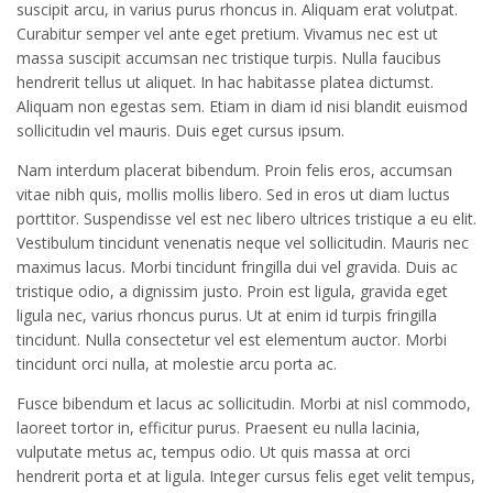
suscipit arcu, in varius purus rhoncus in. Aliquam erat volutpat.
Curabitur semper vel ante eget pretium. Vivamus nec est ut
massa suscipit accumsan nec tristique turpis. Nulla faucibus
hendrerit tellus ut aliquet. In hac habitasse platea dictumst.
Aliquam non egestas sem. Etiam in diam id nisi blandit euismod
sollicitudin vel mauris. Duis eget cursus ipsum.
Nam interdum placerat bibendum. Proin felis eros, accumsan
vitae nibh quis, mollis mollis libero. Sed in eros ut diam luctus
porttitor. Suspendisse vel est nec libero ultrices tristique a eu elit.
Vestibulum tincidunt venenatis neque vel sollicitudin. Mauris nec
maximus lacus. Morbi tincidunt fringilla dui vel gravida. Duis ac
tristique odio, a dignissim justo. Proin est ligula, gravida eget
ligula nec, varius rhoncus purus. Ut at enim id turpis fringilla
tincidunt. Nulla consectetur vel est elementum auctor. Morbi
tincidunt orci nulla, at molestie arcu porta ac.
Fusce bibendum et lacus ac sollicitudin. Morbi at nisl commodo,
laoreet tortor in, efficitur purus. Praesent eu nulla lacinia,
vulputate metus ac, tempus odio. Ut quis massa at orci
hendrerit porta et at ligula. Integer cursus felis eget velit tempus,