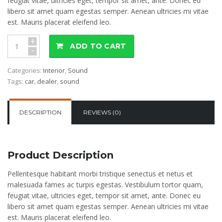
feugiat vitae, ultricies eget, tempor sit amet, ante. Donec eu
libero sit amet quam egestas semper. Aenean ultricies mi vitae
est. Mauris placerat eleifend leo.
+
ADD TO CART
-
Categories:
Interior
,
Sound
Tags:
car
,
dealer
,
sound
DESCRIPTION
REVIEWS (0)
Product Description
Pellentesque habitant morbi tristique senectus et netus et
malesuada fames ac turpis egestas. Vestibulum tortor quam,
feugiat vitae, ultricies eget, tempor sit amet, ante. Donec eu
libero sit amet quam egestas semper. Aenean ultricies mi vitae
est. Mauris placerat eleifend leo.