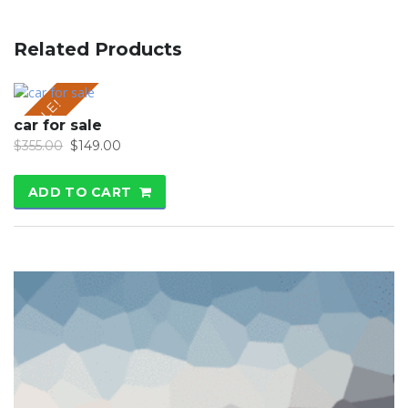
Related Products
SALE!
car for sale
$
355.00
$
149.00
ADD TO CART
SALE!