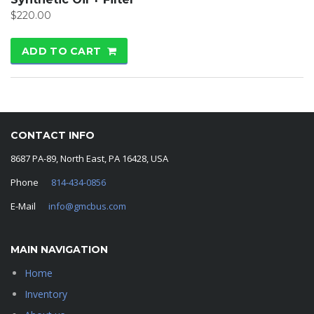
$
220.00
ADD TO CART
CONTACT INFO
8687 PA-89, North East, PA 16428, USA
Phone
814-434-0856
E-Mail
info@gmcbus.com
MAIN NAVIGATION
Home
Inventory