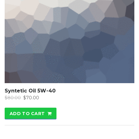
Syntetic Oil 5W-40
$
80.00
$
70.00
ADD TO CART